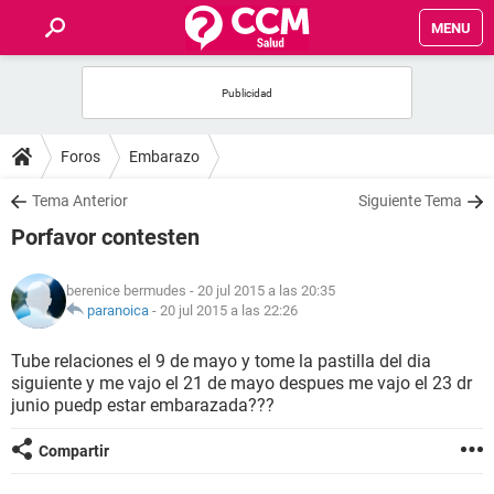
MENU
INICIO
FOROS
Foros
Embarazo
SALUD
Tema Anterior
Siguiente Tema
Porfavor contesten
FAMILIA
berenice bermudes
- 20 jul 2015 a las 20:35
NUTRICIÓN
paranoica
-
20 jul 2015 a las 22:26
Tube relaciones el 9 de mayo y tome la pastilla del dia
BIENESTAR
siguiente y me vajo el 21 de mayo despues me vajo el 23 dr
junio puedp estar embarazada???
SEXUALIDAD
Compartir
GLOSARIO