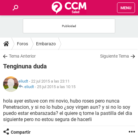
MENU
INICIO
FOROS
Foros
Embarazo
SALUD
Tema Anterior
Siguiente Tema
Tenginuna duda
FAMILIA
eliudt
- 22 jul 2015 a las 23:11
NUTRICIÓN
eliudt
-
25 jul 2015 a las 10:15
hola ayer estuve con mi novio, hubo roses pero nunca
BIENESTAR
Penetracion, y si no lo hubo ¿soy virgen aun? y si no lo soy
puedo estar enbarazada? el quiere q tome la pastilla del dia
SEXUALIDAD
siguiente pero no estou segura de hacerli
Compartir
GLOSARIO