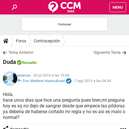
MENU
INICIO
FOROS
Foros
Contracepción
SALUD
Tema Anterior
Siguiente Tema
Duda
Resuelto
FAMILIA
lunanue
- 25 jul 2015 a las 15:08
NUTRICIÓN
Dra. Marlene Huancahuari
-
7 ago 2015 a las 04:34
Hola,
BIENESTAR
hace unos dias que hice una pregunta pues bien,mi preguna
hoy es xq no dejo de sangrar desde que empece las pildoras
SEXUALIDAD
ya deberia de haberse cortado mi regla y no es asi es malo o
normal?
GLOSARIO