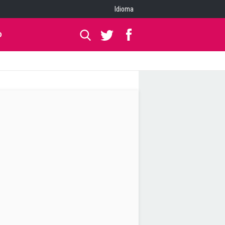
Idioma
O