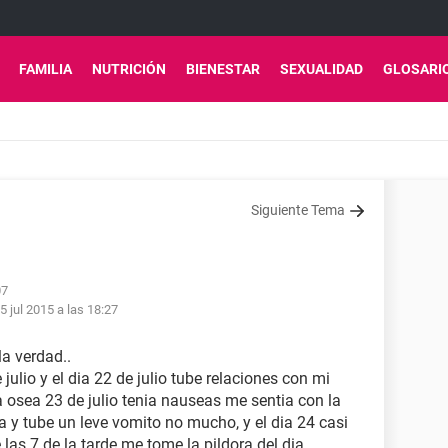
FAMILIA
NUTRICIÓN
BIENESTAR
SEXUALIDAD
GLOSARI
Siguiente Tema
07
5 jul 2015 a las 18:27
a verdad..
julio y el dia 22 de julio tube relaciones con mi
ia osea 23 de julio tenia nauseas me sentia con la
 y tube un leve vomito no mucho, y el dia 24 casi
las 7 de la tarde me tome la pildora del dia