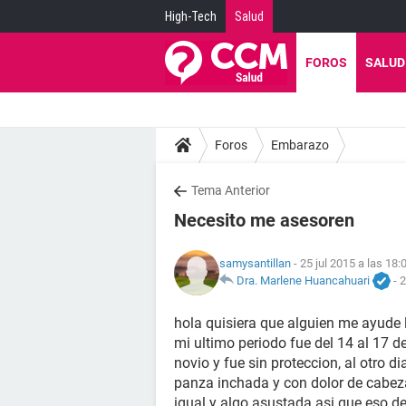
High-Tech
Salud
FOROS
SALUD
Foros
Embarazo
Tema Anterior
Necesito me asesoren
samysantillan
- 25 jul 2015 a las 18:
Dra. Marlene Huancahuari
-
2
hola quisiera que alguien me ayude l
mi ultimo periodo fue del 14 al 17 de 
novio y fue sin proteccion, al otro d
panza inchada y con dolor de cabeza
igual y algo asustada asi que eso de 