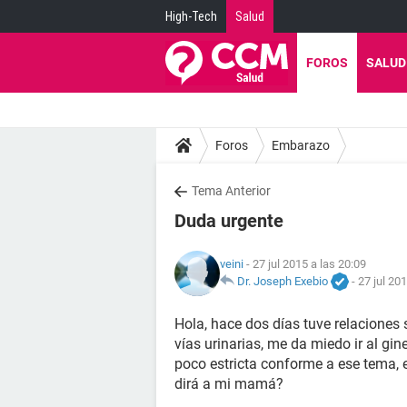
High-Tech
Salud
FOROS
SALUD
Foros
Embarazo
Tema Anterior
Duda urgente
veini
- 27 jul 2015 a las 20:09
Dr. Joseph Exebio
-
27 jul 20
Hola, hace dos días tuve relaciones 
vías urinarias, me da miedo ir al g
poco estricta conforme a ese tema, e
dirá a mi mamá?