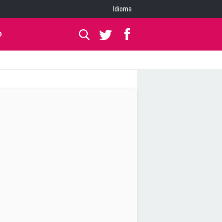
Idioma
O