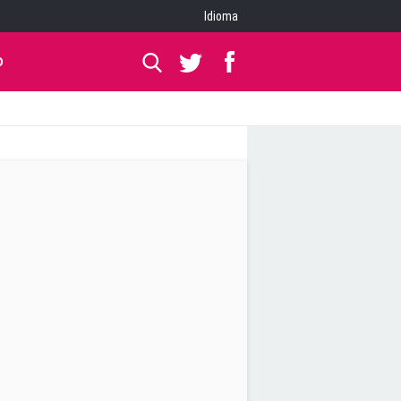
Idioma
O