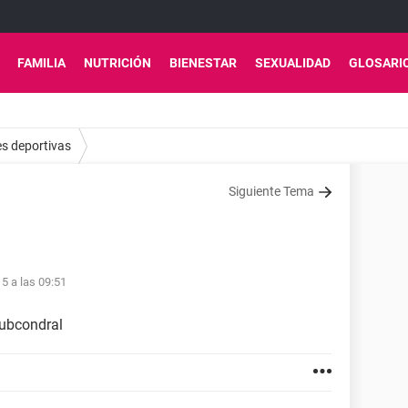
FAMILIA
NUTRICIÓN
BIENESTAR
SEXUALIDAD
GLOSARI
es deportivas
Siguiente Tema
15 a las 09:51
subcondral