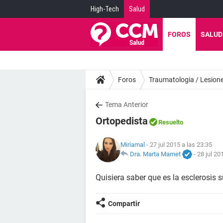
High-Tech
Salud
FOROS
SALUD
Foros
Traumatologia / Lesion
Tema Anterior
Ortopedista
Resuelto
Miriamal
- 27 jul 2015 a las 23:35
Dra. Marta Marnet
-
28 jul 20
Quisiera saber que es la esclerosis 
Compartir