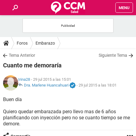
MENU
INICIO
FOROS
Foros
Embarazo
SALUD
Tema Anterior
Siguiente Tema
Cuanto me demoraría
FAMILIA
Irina28
- 29 jul 2015 a las 15:01
NUTRICIÓN
Dra. Marlene Huancahuari
-
29 jul 2015 a las 18:01
Buen día
BIENESTAR
Quiero quedar embarazada pero llevo mas de 6 años
SEXUALIDAD
planificando con inyección pero no se cuanto tiempo se me
demore.
GLOSARIO