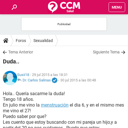
MENU
INICIO
FOROS
Foros
Sexualidad
SALUD
Tema Anterior
Siguiente Tema
Duda..
FAMILIA
Susii18
- 29 jul 2015 a las 18:31
NUTRICIÓN
Dr. Carlos Salinas
-
30 jul 2015 a las 00:48
Hola.. Quería sacarme la duda!
BIENESTAR
Tengo 18 años.
En julio me vino la
menstruación
el dia 6, y en el mismo mes
SEXUALIDAD
me vino el 27!
Puedo saber por que?
Les cuento que estoy buscando con mi pareja un hijo,y a
GLOSARIO
partir del 20 no nos cuidamos.. Puede que estoy