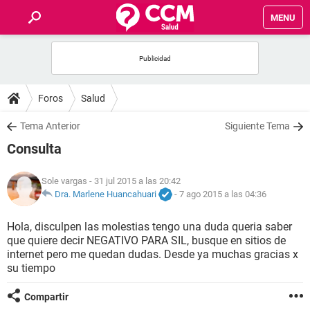
MENU
INICIO
FOROS
Foros
Salud
SALUD
Tema Anterior
Siguiente Tema
Consulta
FAMILIA
Sole vargas
- 31 jul 2015 a las 20:42
NUTRICIÓN
Dra. Marlene Huancahuari
-
7 ago 2015 a las 04:36
Hola, disculpen las molestias tengo una duda queria saber
BIENESTAR
que quiere decir NEGATIVO PARA SIL, busque en sitios de
internet pero me quedan dudas. Desde ya muchas gracias x
SEXUALIDAD
su tiempo
Compartir
GLOSARIO