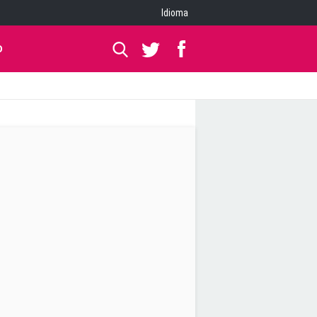
Idioma
O