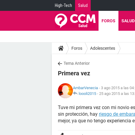
High-Tech
Salud
FOROS
SALUD
Foros
Adolescentes
Tema Anterior
Primera vez
AmbarVenecia
- 3 ago 2015 a las 04
loooli2015
-
25 ago 2015 a las 13
Tuve mi primera vez con mi novio es
sin protección, hay
riesgo de embar
mejor, ya que no tengo experiencia e