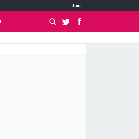
Idioma
O