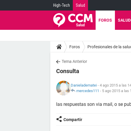
High-Tech
Salud
FOROS
SALUD
Foros
Profesionales de la salu
Tema Anterior
Consulta
Danieladematei
- 4 ago 2015 a las 1
mercedes111
-
5 ago 2015 a las 
las respuestas son via mail, o se pu
Compartir