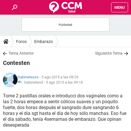
MENU
INICIO
FOROS
Foros
Embarazo
SALUD
Tema Anterior
Siguiente Tema
Contesten
FAMILIA
Gabinetesss
- 5 ago 2015 a las 08:29
NUTRICIÓN
Gabinetesd -
5 ago 2015 a las 09:18
Tome 2 pastillas orales e introducci dos vaginales como a
BIENESTAR
las 2 horas empece a sentir cólicos suaves y un poquito
fuerte, dos horas después el sangrado dure sangrando 6
SEXUALIDAD
horas y el día sgt hasta el día de hoy sólo manchas. Eso fue
el día sábado, tenía 4semamas de embarazo. Que opinan
desesperada
GLOSARIO