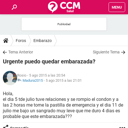
MENU
INICIO
FOROS
Foros
Embarazo
SALUD
Tema Anterior
Siguiente Tema
Urgente puedo quedar embarazada?
FAMILIA
Rosio
- 5 ago 2015 a las 20:54
NUTRICIÓN
Madura2015
-
5 ago 2015 a las 21:01
Hola,
BIENESTAR
el dia 5 tde julio tuve relaciones y se rompio el condon y a
las 2 horas me tome la pastilla de emergencia y el dia 11 de
SEXUALIDAD
julio me bajo un sangrado muy leve que me duro 4 dias es
probable que este embarazada???
GLOSARIO