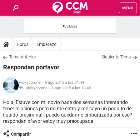
MENU
INICIO
FOROS
Foros
Embarazo
SALUD
Tema Anterior
Siguiente Tema
Respondan porfavor
FAMILIA
Vickycoronel
- 6 ago 2015 a las 04:44
NUTRICIÓN
Vickycoronel -
6 ago 2015 a las 18:45
Hola, Estuve con mi novio hace dos semanas intentando
BIENESTAR
tener relaciones pero no me entro y me cayo un poquito de
liquido presiminal , puedo quedarme embarazada por eso?
SEXUALIDAD
respondan xfavor estoy muy preocupada
Compartir
GLOSARIO