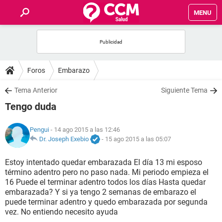
MENU
INICIO
FOROS
Foros
Embarazo
SALUD
Tema Anterior
Siguiente Tema
Tengo duda
FAMILIA
Pengui
- 14 ago 2015 a las 12:46
NUTRICIÓN
Dr. Joseph Exebio
-
15 ago 2015 a las 05:07
Estoy intentado quedar embarazada El día 13 mi esposo
BIENESTAR
término adentro pero no paso nada. Mi periodo empieza el
16 Puede el terminar adentro todos los días Hasta quedar
SEXUALIDAD
embarazada? Y si ya tengo 2 semanas de embarazo el
puede terminar adentro y quedo embarazada por segunda
vez. No entiendo necesito ayuda
GLOSARIO