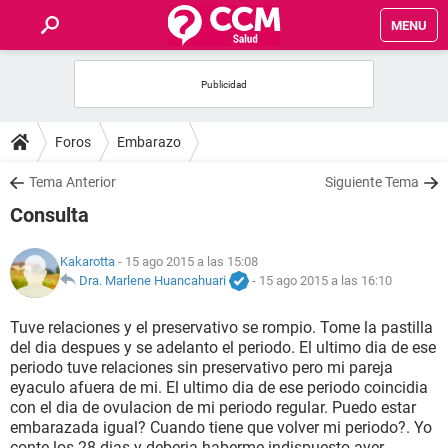
MENU
INICIO
FOROS
Foros
Embarazo
SALUD
Tema Anterior
Siguiente Tema
Consulta
FAMILIA
Kakarotta
- 15 ago 2015 a las 15:08
NUTRICIÓN
Dra. Marlene Huancahuari
-
15 ago 2015 a las 16:10
Tuve relaciones y el preservativo se rompio. Tome la pastilla
BIENESTAR
del dia despues y se adelanto el periodo. El ultimo dia de ese
periodo tuve relaciones sin preservativo pero mi pareja
SEXUALIDAD
eyaculo afuera de mi. El ultimo dia de ese periodo coincidia
con el dia de ovulacion de mi periodo regular. Puedo estar
embarazada igual? Cuando tiene que volver mi periodo?. Yo
GLOSARIO
conte los 28 dias y deberia haberme indispuesto ayer.