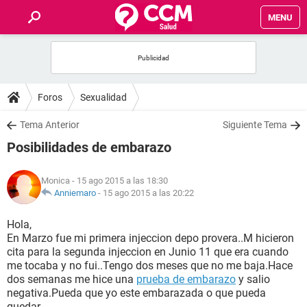
MENU
INICIO
FOROS
Foros
Sexualidad
SALUD
Tema Anterior
Siguiente Tema
Posibilidades de embarazo
FAMILIA
Monica
- 15 ago 2015 a las 18:30
NUTRICIÓN
Anniemaro
-
15 ago 2015 a las 20:22
Hola,
BIENESTAR
En Marzo fue mi primera injeccion depo provera..M hicieron
cita para la segunda injeccion en Junio 11 que era cuando
SEXUALIDAD
me tocaba y no fui..Tengo dos meses que no me baja.Hace
dos semanas me hice una
prueba de embarazo
y salio
negativa.Pueda que yo este embarazada o que pueda
GLOSARIO
quedar..