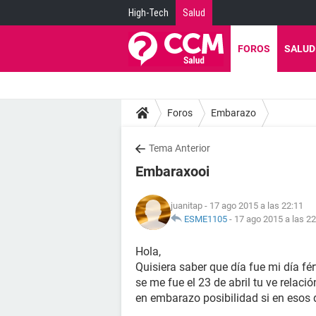
High-Tech
Salud
FOROS
SALUD
Foros
Embarazo
Tema Anterior
Embaraxooi
juanitap
- 17 ago 2015 a las 22:11
ESME1105
-
17 ago 2015 a las 22
Hola,
Quisiera saber que día fue mi día fért
se me fue el 23 de abril tu ve relació
en embarazo posibilidad si en esos