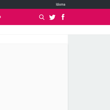
Idioma
O