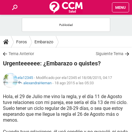
MENU
INICIO
FOROS
Foros
Embarazo
SALUD
Tema Anterior
Siguiente Tema
Urgenteeeeee: ¿Embarazo o quistes?
FAMILIA
ela12345
- Modificado por ela12345 el 18/08/2015, 04:17
NUTRICIÓN
alexandraHernan
-
18 ago 2015 a las 05:33
Hola, el 29 de Julio me vino la regla, y el día 11 de Agosto
BIENESTAR
tuve relaciones con mi pareja, ese sería el día 13 de mi ciclo.
Suelo tener un ciclo regular de 28-29 días, o sea que estoy
SEXUALIDAD
esperando que me llegue la regla el 26 de Agosto más o
menos.
GLOSARIO
Cuando tuve relaciones, él usó condón y no eyaculó, ni nada.