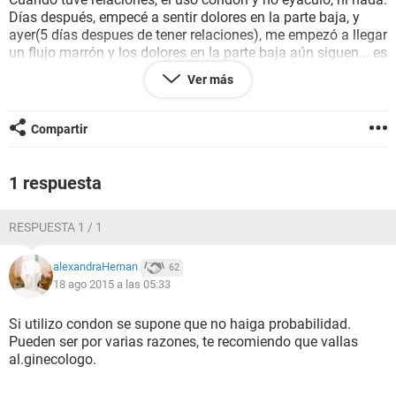
Días después, empecé a sentir dolores en la parte baja, y
ayer(5 días despues de tener relaciones), me empezó a llegar
un flujo marrón y los dolores en la parte baja aún siguen... es
como si me estuvieran haciendo presion por la zona de los
Ver más
óvulos...
¿puede ser embarazo, o son quistes?
Compartir
Mil gracias.
1 respuesta
RESPUESTA 1 / 1
alexandraHernan
62
18 ago 2015 a las 05:33
Si utilizo condon se supone que no haiga probabilidad.
Pueden ser por varias razones, te recomiendo que vallas
al.ginecologo.