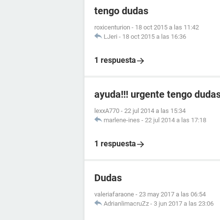
tengo dudas
roxicenturion
-
18 oct 2015 a las 11:42
LJeri
-
18 oct 2015 a las 16:36
1 respuesta
ayuda!!! urgente tengo duda
lexxA770
-
22 jul 2014 a las 15:34
marlene-ines
-
22 jul 2014 a las 17:18
1 respuesta
Dudas
valeriafaraone
-
23 may 2017 a las 06:54
AdrianlimacruZz
-
3 jun 2017 a las 23:06