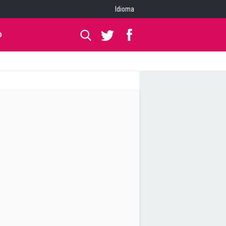
Idioma
O