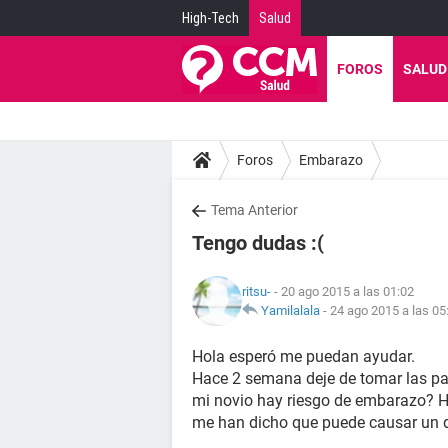
High-Tech
Salud
FOROS
SALUD
Foros
Embarazo
Tema Anterior
Tengo dudas :(
ritsu-
- 20 ago 2015 a las 01:02
Yamilalala
-
24 ago 2015 a las 05
Hola esperó me puedan ayudar.
Hace 2 semana deje de tomar las pas
mi novio hay riesgo de embarazo? He
me han dicho que puede causar un d