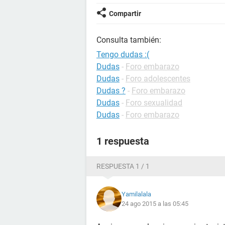
Compartir
Consulta también:
Tengo dudas :(
Dudas
-
Foro embarazo
Dudas
-
Foro adolescentes
Dudas ?
-
Foro embarazo
Dudas
-
Foro sexualidad
Dudas
-
Foro embarazo
1 respuesta
RESPUESTA 1 / 1
Yamilalala
24 ago 2015 a las 05:45