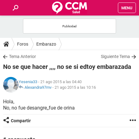
MENU
INICIO
FOROS
Foros
Embarazo
SALUD
Tema Anterior
Siguiente Tema
No se que hacer ,,,, no se si edtoy embarazada
FAMILIA
Yesenia33
- 21 ago 2015 a las 04:40
NUTRICIÓN
Alexandra97mv
-
21 ago 2015 a las 10:16
Hola,
BIENESTAR
No, no fue desangre,,fue de orina
SEXUALIDAD
Compartir
GLOSARIO