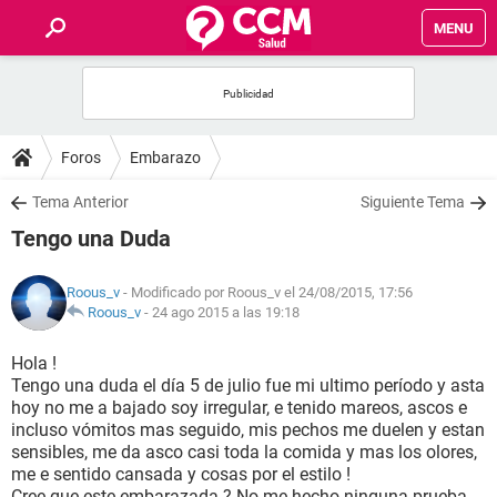
MENU
INICIO
FOROS
Foros
Embarazo
SALUD
Tema Anterior
Siguiente Tema
Tengo una Duda
FAMILIA
Roous_v
- Modificado por Roous_v el 24/08/2015, 17:56
NUTRICIÓN
Roous_v
-
24 ago 2015 a las 19:18
Hola !
BIENESTAR
Tengo una duda el día 5 de julio fue mi ultimo período y asta
hoy no me a bajado soy irregular, e tenido mareos, ascos e
SEXUALIDAD
incluso vómitos mas seguido, mis pechos me duelen y estan
sensibles, me da asco casi toda la comida y mas los olores,
me e sentido cansada y cosas por el estilo !
GLOSARIO
Cree que este embarazada ? No me hecho ninguna prueba