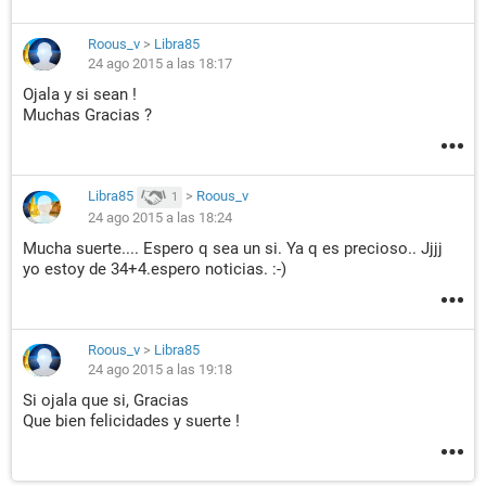
Roous_v
>
Libra85
24 ago 2015 a las 18:17
Ojala y si sean !
Muchas Gracias ?
Libra85
>
Roous_v
1
24 ago 2015 a las 18:24
Mucha suerte.... Espero q sea un si. Ya q es precioso.. Jjjj
yo estoy de 34+4.espero noticias. :-)
Roous_v
>
Libra85
24 ago 2015 a las 19:18
Si ojala que si, Gracias
Que bien felicidades y suerte !