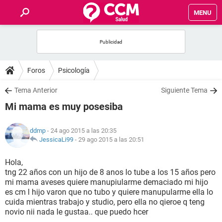
MENU
INICIO
FOROS
Foros
Psicología
SALUD
Tema Anterior
Siguiente Tema
Mi mama es muy posesiba
FAMILIA
ddmp
- 24 ago 2015 a las 20:35
NUTRICIÓN
JessicaLi99
-
29 ago 2015 a las 20:51
Hola,
BIENESTAR
tng 22 años con un hijo de 8 anos lo tube a los 15 años pero
mi mama aveses quiere manupiularme demaciado mi hijo
SEXUALIDAD
es cm l hijo varon que no tubo y quiere manupularme ella lo
cuida mientras trabajo y studio, pero ella no qieroe q teng
novio nii nada le gustaa.. que puedo hcer
GLOSARIO