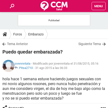
MENU
INICIO
FOROS
Foros
Embarazo
SALUD
Tema Anterior
Siguiente Tema
Puedo quedar embarazada?
FAMILIA
jovennntata
- Modificado por jovennntata el 31/08/2015, 05:16
NUTRICIÓN
Pitsa2710
-
31 ago 2015 a las 06:33
hola hace 1 semana estuve haciendo juegos sexuales con
BIENESTAR
mi novio algunos rosones, pero nunca hubo penetración y
aun me considero virgen, el dia de hoy me bajo algo como la
SEXUALIDAD
menstruacion pero solo un poco y luego se fue
y no se si puedo estar embarazada?
GLOSARIO