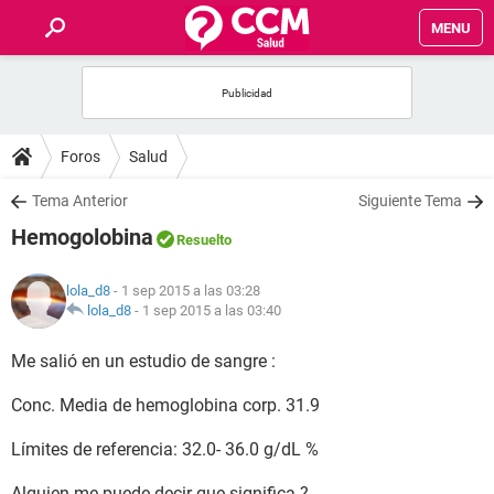
MENU
INICIO
FOROS
Foros
Salud
SALUD
Tema Anterior
Siguiente Tema
Hemogolobina
Resuelto
FAMILIA
lola_d8
- 1 sep 2015 a las 03:28
NUTRICIÓN
lola_d8
-
1 sep 2015 a las 03:40
Me salió en un estudio de sangre :
BIENESTAR
Conc. Media de hemoglobina corp. 31.9
SEXUALIDAD
Límites de referencia: 32.0- 36.0 g/dL %
GLOSARIO
Alguien me puede decir que significa ?