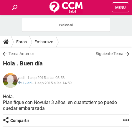
MENU
INICIO
FOROS
Foros
Embarazo
SALUD
Tema Anterior
Siguiente Tema
Hola . Buen día
FAMILIA
yadi
- 1 sep 2015 a las 03:58
NUTRICIÓN
LJeri
-
1 sep 2015 a las 14:59
Hola,
BIENESTAR
Planifique con Novular 3 años. en cuantotiempo puedo
quedar embarazada
SEXUALIDAD
Compartir
GLOSARIO