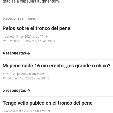
gracias a capsulas augmentum.
Discusiones similares
Pelos sobre el tronco del pene
freaked
-
3 nov 2021 a las 17:16
Nat20083
-
3 nov 2021 a las 19:31
4 respuestas
Mi pene mide 16 cm erecto, ¿es grande o chico?
Kevin
-
20 jul 2019 a las 10:06
Edicbri
-
4 jul 2023 a las 18:48
5 respuestas
Tengo vello pubico en el tronco del pene
Juanjoser
-
3 dic 2017 a las 22:09