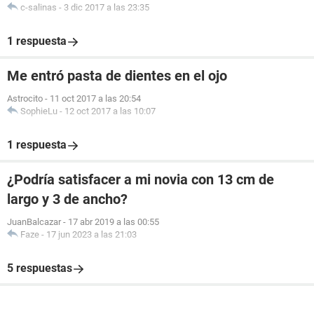
c-salinas
-
3 dic 2017 a las 23:35
1 respuesta
Me entró pasta de dientes en el ojo
Astrocito
-
11 oct 2017 a las 20:54
SophieLu
-
12 oct 2017 a las 10:07
1 respuesta
¿Podría satisfacer a mi novia con 13 cm de
largo y 3 de ancho?
JuanBalcazar
-
17 abr 2019 a las 00:55
Faze
-
17 jun 2023 a las 21:03
5 respuestas