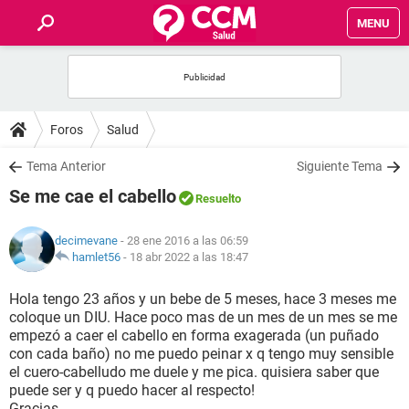
MENU
INICIO
FOROS
Foros
Salud
SALUD
Tema Anterior
Siguiente Tema
Se me cae el cabello
Resuelto
FAMILIA
decimevane
- 28 ene 2016 a las 06:59
NUTRICIÓN
hamlet56
-
18 abr 2022 a las 18:47
Hola tengo 23 años y un bebe de 5 meses, hace 3 meses me
BIENESTAR
coloque un DIU. Hace poco mas de un mes de un mes se me
empezó a caer el cabello en forma exagerada (un puñado
SEXUALIDAD
con cada baño) no me puedo peinar x q tengo muy sensible
el cuero-cabelludo me duele y me pica. quisiera saber que
puede ser y q puedo hacer al respecto!
GLOSARIO
Gracias