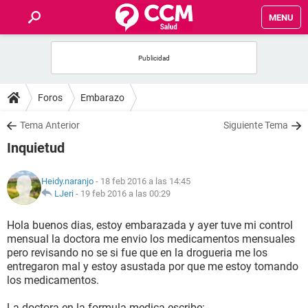
MENU
INICIO
FOROS
Foros
Embarazo
SALUD
Tema Anterior
Siguiente Tema
Inquietud
FAMILIA
Heidy.naranjo
- 18 feb 2016 a las 14:45
NUTRICIÓN
LJeri
-
19 feb 2016 a las 00:29
Hola buenos dias, estoy embarazada y ayer tuve mi control
BIENESTAR
mensual la doctora me envio los medicamentos mensuales
pero revisando no se si fue que en la drogueria me los
SEXUALIDAD
entregaron mal y estoy asustada por que me estoy tomando
los medicamentos.
GLOSARIO
La doctora en la formula medica escribe: