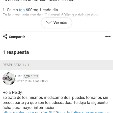
1. Calcio
tab
600mg 1 cada dia
En la drogueria me dan Osteocal 600mg y debajo dice
carbonato de calcio
Ver más
2.
Acido folico
tab 1 cada dia
En la drogueria me entregan acido folico de 1mg y veo que
Compartir
la pastilla es un poco mas pequeña a las que me entregaron
el mes pasado
1 respuesta
Necesito ayuda y una buena orientacion
RESPUESTA 1 / 1
Gracias
LJeri
1.783
19 feb 2016 a las 00:29
Hola Heidy,
se trata de los mismos medicamentos, puedes tomarlos sin
preocuparte ya que son los adecuados. Te dejo la siguiente
ficha para mayor información:
https://salud.ccm.net/faq/9276-acido-folico-que-es-y-cuales-