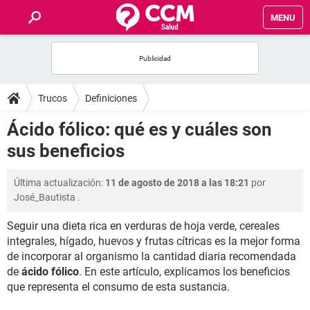
MENU
INICIO
FOROS
Trucos
Definiciones
SALUD
Ácido fólico: qué es y cuáles son
sus beneficios
FAMILIA
Última actualización:
11 de agosto de 2018 a las 18:21
por
NUTRICIÓN
José_Bautista
.
Seguir una dieta rica en verduras de hoja verde, cereales
BIENESTAR
integrales, hígado, huevos y frutas cítricas es la mejor forma
de incorporar al organismo la cantidad diaria recomendada
SEXUALIDAD
de
ácido fólico
. En este artículo, explicamos los beneficios
que representa el consumo de esta sustancia.
GLOSARIO