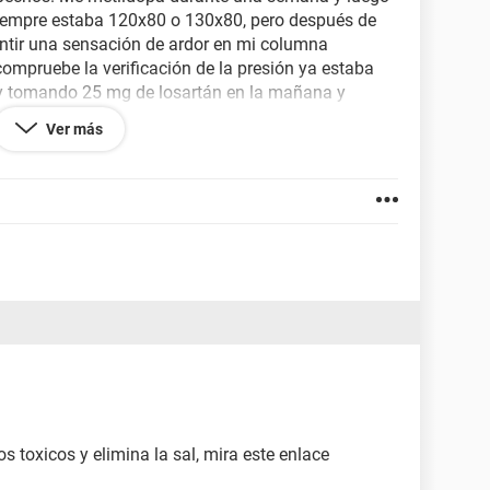
empre estaba 120x80 o 130x80, pero después de
ntir una sensación de ardor en mi columna
compruebe la verificación de la presión ya estaba
y tomando 25 mg de losartán en la mañana y
mente a 100x70 o 110x70, pero en ocasiones se
Ver más
n por la mañana. Me pregunto si fue a causa de
ra la vida. Tengo ansiedad y ataques de pánico
entro en situación de riesgo que hay que mejora
ñones, los análisis de sangre y un electro y nada
 toxicos y elimina la sal, mira este enlace