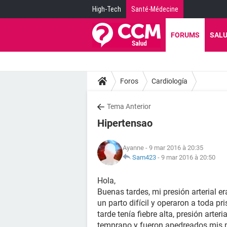
High-Tech
Santé-Médecine
FORUMS
SAL
Foros
Cardiología
Tema Anterior
Hipertensao
Ayanne
- 9 mar 2016 à 20:35
Sam423
-
9 mar 2016 à 20:50
Hola,
Buenas tardes, mi presión arterial e
un parto difícil y operaron a toda 
tarde tenía fiebre alta, presión arter
temprano y fueron apedreados mis 