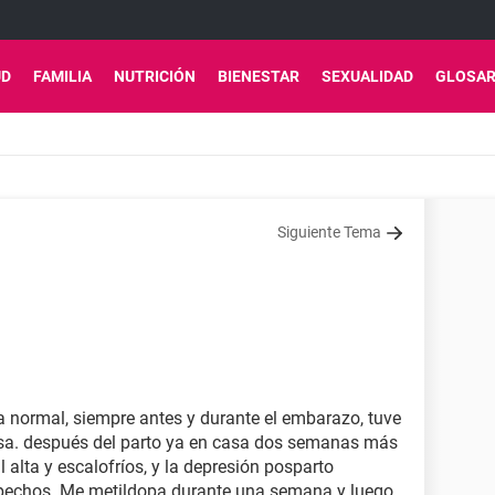
UD
FAMILIA
NUTRICIÓN
BIENESTAR
SEXUALIDAD
GLOSAR
Siguiente Tema
ra normal, siempre antes y durante el embarazo, tuve
prisa. después del parto ya en casa dos semanas más
ial alta y escalofríos, y la depresión posparto
pechos. Me metildopa durante una semana y luego