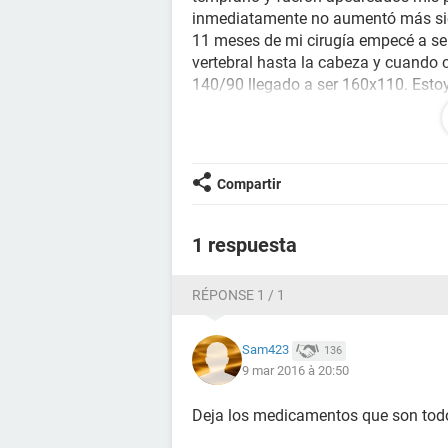
inmediatamente no aumentó más si
11 meses de mi cirugía empecé a se
vertebral hasta la cabeza y cuando 
140/90 llegado a ser 160x110. Esto
compruebe siempre y declinó rápida
eleva incluso de tomar la medicació
nestesia y si tomo medicamentos pa
(miedo a la muerte) cuando me encu
Compartir
todo. He hecho la ecografía de los ri
más. que puedo hacer.?
1 respuesta
RÉPONSE 1 / 1
Sam423
136
9 mar 2016 à 20:50
Deja los medicamentos que son todos