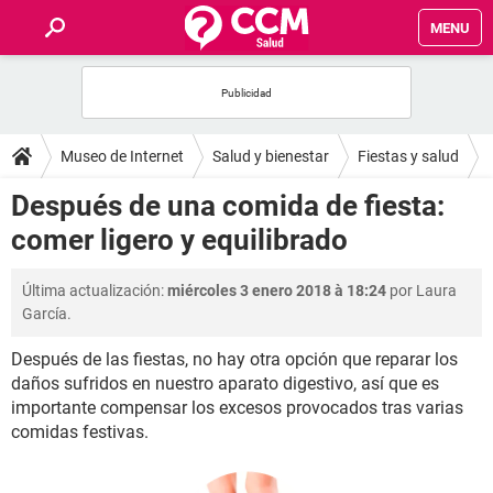
MENU
INICIO
FOROS
Museo de Internet
Salud y bienestar
Fiestas y salud
SALUD
Después de una comida de fiesta:
comer ligero y equilibrado
FAMILIA
Última actualización:
miércoles 3 enero 2018 à 18:24
por Laura
NUTRICIÓN
García.
Después de las fiestas, no hay otra opción que reparar los
BIENESTAR
daños sufridos en nuestro aparato digestivo, así que es
importante compensar los excesos provocados tras varias
SEXUALIDAD
comidas festivas.
GLOSARIO