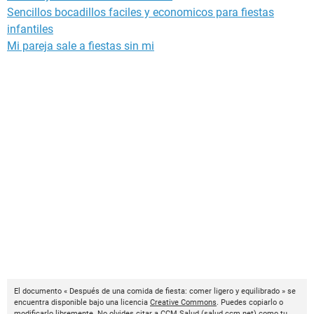
Sencillos bocadillos faciles y economicos para fiestas
infantiles
Mi pareja sale a fiestas sin mi
El documento « Después de una comida de fiesta: comer ligero y equilibrado » se
encuentra disponible bajo una licencia
Creative Commons
. Puedes copiarlo o
modificarlo libremente. No olvides citar a
CCM Salud
(
salud.ccm.net
) como tu