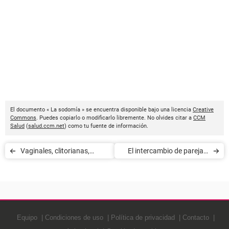
El documento « La sodomía » se encuentra disponible bajo una licencia
Creative
Commons
. Puedes copiarlo o modificarlo libremente. No olvides citar a
CCM
Salud
(
salud.ccm.net
) como tu fuente de información.
Vaginales, clitorianas,
El intercambio de parejas:
mujeres fuente: testimonios
¿una depravación?
Equipo
Condiciones de uso
Política de privacidad
Contacto