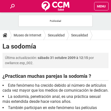
MENU
INICIO
FOROS
Museo de Internet
Sexualidad
Sexualidad
SALUD
La sodomía
FAMILIA
Última actualización:
sábado 31 octubre 2009 à 12:15
por
owliance.esp_002.
NUTRICIÓN
¿Practican muchas parejas la sodomía ?
BIENESTAR
Este fenómeno ha crecido debido al número de artículos
cada vez mayor que los medios de comunicación le dedican.
SEXUALIDAD
La sodomía, penetración anal, es una práctica sexual
más extendida desde hace varios años.
GLOSARIO
También participan en este fenómeno las películas