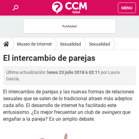
MENU
INICIO
FOROS
Museo de Internet
Sexualidad
Sexualidad
SALUD
El intercambio de parejas
FAMILIA
Última actualización:
lunes 23 julio 2018 à 02:11
por Laura
García.
NUTRICIÓN
El intercambio de parejas y las nuevas formas de relaciones
sexuales que se salen de lo tradicional atraen más adeptos
BIENESTAR
cada año. El desarrollo de internet ha facilitado este
entusiasmo. ¿Es mejor frecuentar un club de
swingers
que
SEXUALIDAD
engañar a la pareja? Es un amplio debate.
GLOSARIO