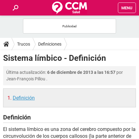
MENU
INICIO
FOROS
Trucos
Definiciones
SALUD
Sistema límbico - Definición
FAMILIA
Última actualización:
6 de diciembre de 2013 a las 16:57
por
Jean-François Pillou
.
NUTRICIÓN
Definición
BIENESTAR
Definición
SEXUALIDAD
El sistema límbico es una zona del cerebro compuesto por la
GLOSARIO
circunvolución de los cuerpos callosos (la parte anterior de