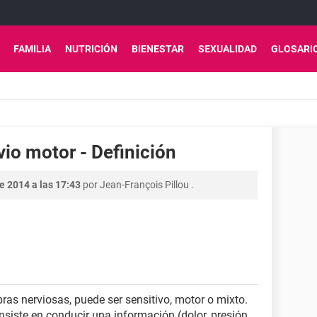
FAMILIA
NUTRICIÓN
BIENESTAR
SEXUALIDAD
GLOSARI
vio motor - Definición
e 2014 a las 17:43
por
Jean-François Pillou
.
ibras nerviosas, puede ser sensitivo, motor o mixto.
nsiste en conducir una información (dolor, presión,