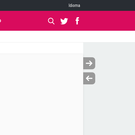
Idioma
O