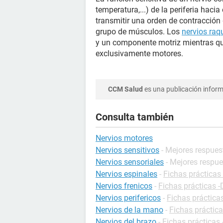
temperatura,...) de la periferia hacia
transmitir una orden de contracción
grupo de músculos. Los
nervios raq
y un componente motriz mientras qu
exclusivamente motores.
CCM Salud
es una publicación informa
Consulta también
Nervios motores
Nervios sensitivos
- Mejores respues
Nervios sensoriales
- Mejores respu
Nervios espinales
-
Fichas prácticas 
Nervios frenicos
-
Fichas prácticas -
Nervios perifericos
-
Fichas prácticas
Nervios de la mano
-
Fichas práctica
Nervios del brazo
-
Fichas prácticas 