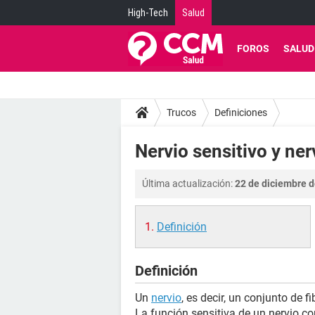
High-Tech
Salud
FOROS
SALUD
Trucos
Definiciones
Nervio sensitivo y ner
Última actualización:
22 de diciembre d
Definición
Definición
Un
nervio
, es decir, un conjunto de f
La función sensitiva de un nervio co