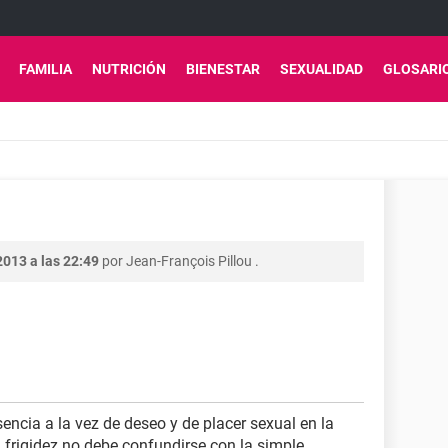
FAMILIA
NUTRICIÓN
BIENESTAR
SEXUALIDAD
GLOSARI
2013 a las 22:49
por
Jean-François Pillou
.
encia a la vez de deseo y de placer sexual en la
a frigidez no debe confundirse con la simple