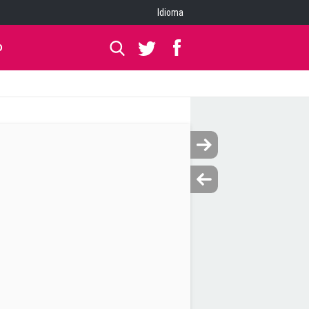
Idioma
O