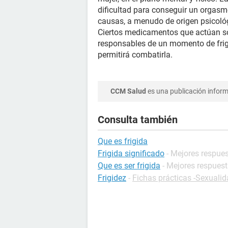
dificultad para conseguir un orgasm
causas, a menudo de origen psicoló
Ciertos medicamentos que actúan s
responsables de un momento de frigi
permitirá combatirla.
CCM Salud
es una publicación informa
Consulta también
Que es frigida
Frigida significado
- Mejores respue
Que es ser frigida
- Mejores respues
Frigidez
-
Fichas prácticas -Sexuali