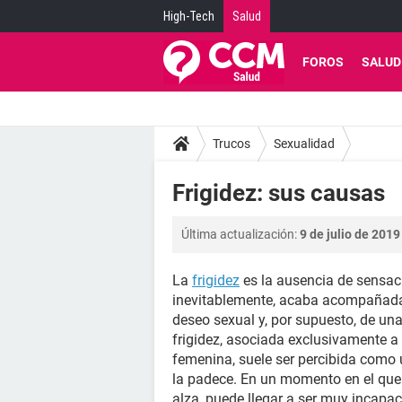
High-Tech
Salud
FOROS
SALUD
Trucos
Sexualidad
Frigidez: sus causas
Última actualización:
9 de julio de 2019
La
frigidez
es la ausencia de sensaci
inevitablemente, acaba acompañada 
deseo sexual y, por supuesto, de un
frigidez, asociada exclusivamente 
femenina, suele ser percibida como 
la padece. En un momento en el que 
alza, puede llegar a ser muy incapac