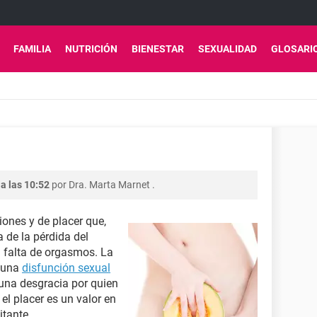
FAMILIA
NUTRICIÓN
BIENESTAR
SEXUALIDAD
GLOSARI
 a las 10:52
por
Dra. Marta Marnet
.
ones y de placer que,
de la pérdida del
a falta de orgasmos. La
a una
disfunción sexual
una desgracia por quien
el placer es un valor en
itante.