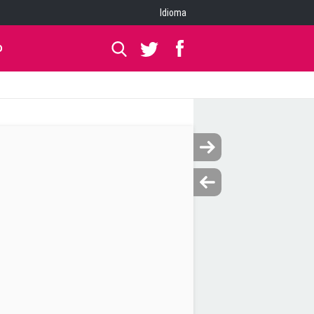
Idioma
O