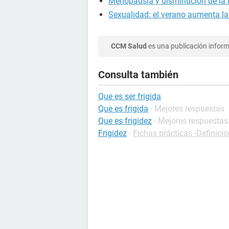
Menopausia y disminución de la l
Sexualidad: el verano aumenta la 
CCM Salud
es una publicación informa
Consulta también
Que es ser frigida
Que es frigida
- Mejores respuestas
Que es frigidez
- Mejores respuestas
Frigidez
-
Fichas prácticas -Definici