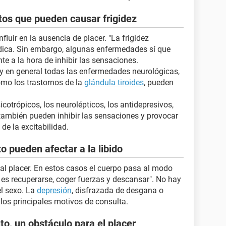
s que pueden causar frigidez
fluir en la ausencia de placer. "La frigidez
médica. Sin embargo, algunas enfermedades sí que
e a la hora de inhibir las sensaciones.
 y en general todas las enfermedades neurológicas,
mo los trastornos de la
glándula tiroides
, pueden
trópicos, los neurolépticos, los antidepresivos,
, también pueden inhibir las sensaciones y provocar
 de la excitabilidad.
o pueden afectar a la libido
 al placer. En estos casos el cuerpo pasa al modo
e es recuperarse, coger fuerzas y descansar". No hay
el sexo. La
depresión
, disfrazada de desgana o
los principales motivos de consulta.
o, un obstáculo para el placer