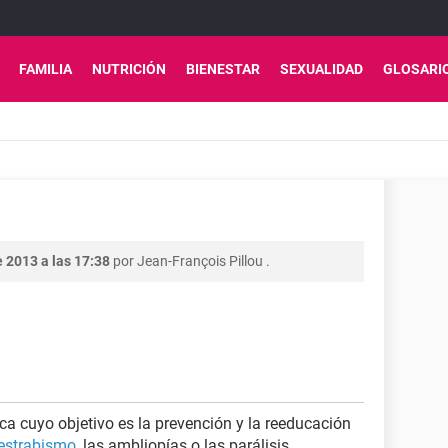
FAMILIA
NUTRICIÓN
BIENESTAR
SEXUALIDAD
GLOSARI
 2013 a las 17:38
por
Jean-François Pillou
.
ca cuyo objetivo es la prevención y la reeducación
estrabismo
, las ambliopías o las parálisis