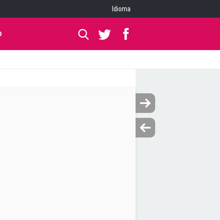
Idioma
O