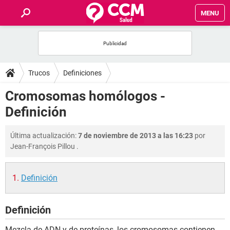
MENU
INICIO
FOROS
Trucos
Definiciones
SALUD
Cromosomas homólogos -
Definición
FAMILIA
Última actualización:
7 de noviembre de 2013 a las 16:23
por
NUTRICIÓN
Jean-François Pillou
.
BIENESTAR
Definición
SEXUALIDAD
Definición
GLOSARIO
Mezcla de ADN y de proteínas, los cromosomas contienen