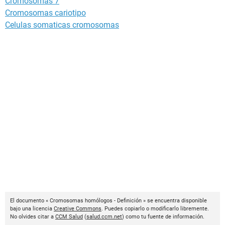
Cromosomas 7
Cromosomas cariotipo
Celulas somaticas cromosomas
El documento « Cromosomas homólogos - Definición » se encuentra disponible
bajo una licencia
Creative Commons
. Puedes copiarlo o modificarlo libremente.
No olvides citar a
CCM Salud
(
salud.ccm.net
) como tu fuente de información.