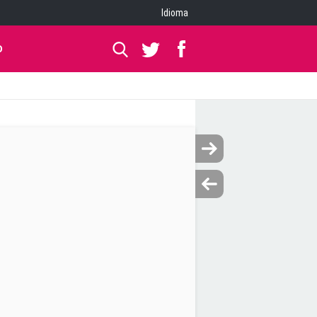
Idioma
O