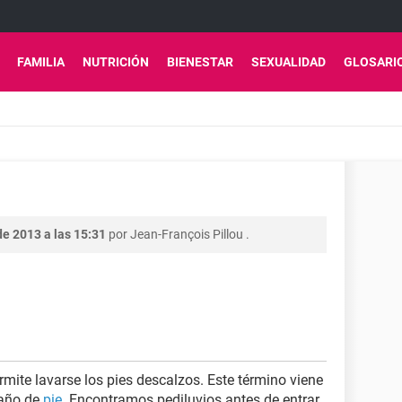
FAMILIA
NUTRICIÓN
BIENESTAR
SEXUALIDAD
GLOSARI
e 2013 a las 15:31
por
Jean-François Pillou
.
ermite lavarse los pies descalzos. Este término viene
baño de
pie
. Encontramos pediluvios antes de entrar