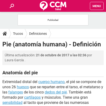
MENU
INICIO
FOROS
Trucos
Definiciones
SALUD
Pie (anatomía humana) - Definición
FAMILIA
Última actualización:
21 de octubre de 2017 a las 02:36
por
Laura García
.
NUTRICIÓN
Anatomía del pie
BIENESTAR
Extremidad distal del
cuerpo humano
, el pié se compone de
unos 26
huesos
que se reparten entre el tarso, el metatarso y
SEXUALIDAD
las
falanges
de los cinco
dedos del pié
. También está
formado por
cartílagos
y músculos. Tiene una gran
sensibilidad
al tacto que proviene de las numerosas
GLOSARIO