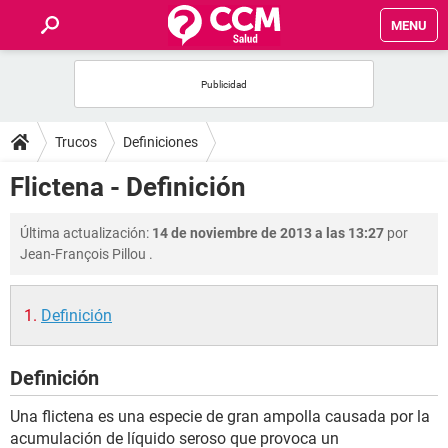
MENU
INICIO
FOROS
Trucos
Definiciones
SALUD
Flictena - Definición
FAMILIA
Última actualización:
14 de noviembre de 2013 a las 13:27
por
Jean-François Pillou
.
NUTRICIÓN
Definición
BIENESTAR
Definición
SEXUALIDAD
Una flictena es una especie de gran ampolla causada por la
GLOSARIO
acumulación de líquido seroso que provoca un