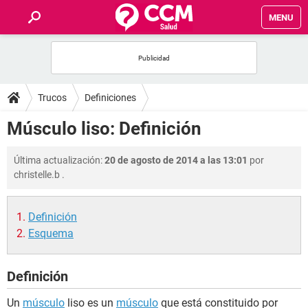
MENU
INICIO
FOROS
Trucos
Definiciones
SALUD
Músculo liso: Definición
FAMILIA
Última actualización:
20 de agosto de 2014 a las 13:01
por
christelle.b
.
NUTRICIÓN
Definición
BIENESTAR
Esquema
SEXUALIDAD
Definición
GLOSARIO
Un
músculo
liso es un
músculo
que está constituido por