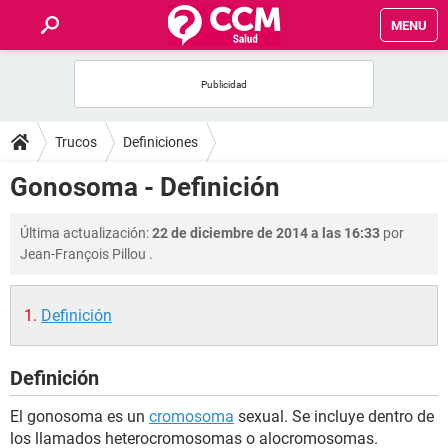
MENU
INICIO
FOROS
Trucos
Definiciones
SALUD
Gonosoma - Definición
FAMILIA
Última actualización:
22 de diciembre de 2014 a las 16:33
por
Jean-François Pillou
.
NUTRICIÓN
Definición
BIENESTAR
Definición
SEXUALIDAD
El gonosoma es un
cromosoma
sexual. Se incluye dentro de
GLOSARIO
los llamados heterocromosomas o alocromosomas.