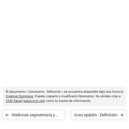
El documento « Gonosoma - Definición » se encuentra disponible bajo una licencia
Creative Commons
. Puedes copiarlo o modificarlo libremente. No olvides citar a
CCM Salud
(
salud.ccm.net
) como tu fuente de información.
Hialinosis segmentaria y
Gran epiplón - Definición
focal - Definición