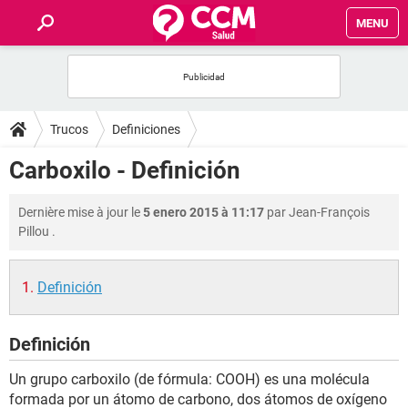
MENU
INICIO
FORUMS
Trucos
Definiciones
SALUD
Carboxilo - Definición
FAMILIA
Dernière mise à jour le
5 enero 2015 à 11:17
par
Jean-François
Pillou
.
NUTRICIÓN
Definición
BIENESTAR
Definición
SEXUALIDAD
Un grupo carboxilo (de fórmula: COOH) es una molécula
GLOSARIO
formada por un átomo de carbono, dos átomos de oxígeno