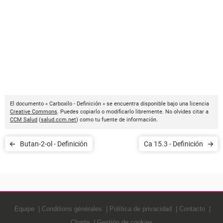
El documento « Carboxilo - Definición » se encuentra disponible bajo una licencia
Creative Commons
. Puedes copiarlo o modificarlo libremente. No olvides citar a
CCM Salud
(
salud.ccm.net
) como tu fuente de información.
Butan-2-ol - Definición
Ca 15.3 - Definición
Equipe
Conditions générales
Política de privacidad
Contacto
Charte
Gestión de cookies