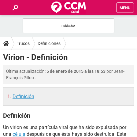
MENU
INICIO
FOROS
Trucos
Definiciones
SALUD
Virion - Definición
FAMILIA
Última actualización:
5 de enero de 2015 a las 18:53
por
Jean-
François Pillou
.
NUTRICIÓN
Definición
BIENESTAR
Definición
SEXUALIDAD
Un virion es una partícula viral que ha sido expulsada por
GLOSARIO
una
célula
después de que ésta haya sido destruída. Este