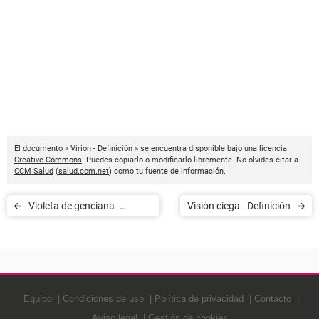
El documento « Virion - Definición » se encuentra disponible bajo una licencia
Creative Commons
. Puedes copiarlo o modificarlo libremente. No olvides citar a
CCM Salud
(
salud.ccm.net
) como tu fuente de información.
Violeta de genciana -
Visión ciega - Definición
Definición
Equipo
Condiciones de uso
Política de privacidad
Contacto
Aviso legal
Gestión de cookies