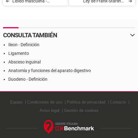
Líbido masculina -
Ley de Frank-Starling -
Definición
Definición
CONSULTA TAMBIÉN
Ileon - Definición
Ligamento
Absceso inguinal
Anatomía y funciones del aparato digestivo
Duodeno - Definición
Equipo
Condiciones de uso
Política de privacidad
Contacto
Aviso legal
Gestión de cookies