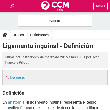
MENU
INICIO
FOROS
Trucos
Definiciones
SALUD
Ligamento inguinal - Definición
FAMILIA
Última actualización:
2 de marzo de 2015 a las 13:01
por
Jean-
François Pillou
.
NUTRICIÓN
Definición
BIENESTAR
Definición
SEXUALIDAD
En
anatomía
, el ligamento inguinal representa el tejido
GLOSARIO
conectivo fibroso que se extiende desde la espina ilíaca