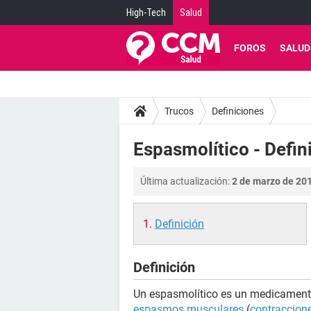
High-Tech
Salud
FOROS
SALUD
Trucos
Definiciones
Espasmolítico - Defin
Última actualización:
2 de marzo de 201
Definición
Definición
Un espasmolítico es un medicamento 
espasmos musculares
(
contraccion