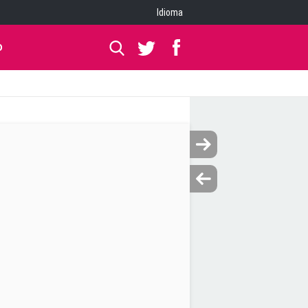
Idioma
O