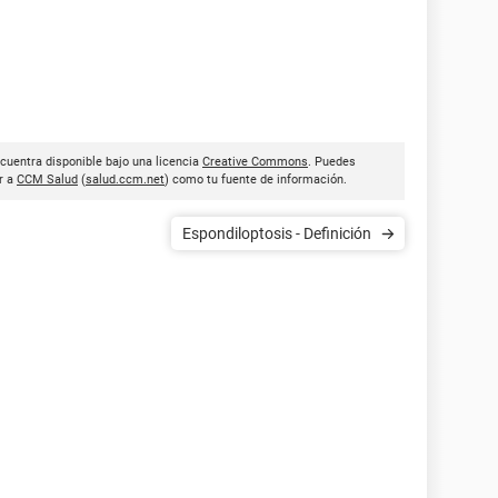
ncuentra disponible bajo una licencia
Creative Commons
. Puedes
ar a
CCM Salud
(
salud.ccm.net
) como tu fuente de información.
Espondiloptosis - Definición