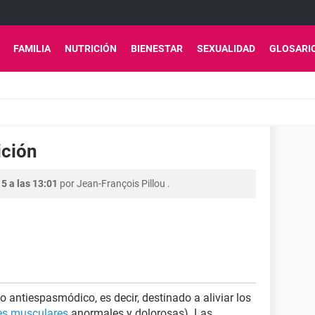
FAMILIA
NUTRICIÓN
BIENESTAR
SEXUALIDAD
GLOSARI
ición
5 a las 13:01
por
Jean-François Pillou
.
antiespasmódico, es decir, destinado a aliviar los
es musculares
anormales y dolorosas). Las