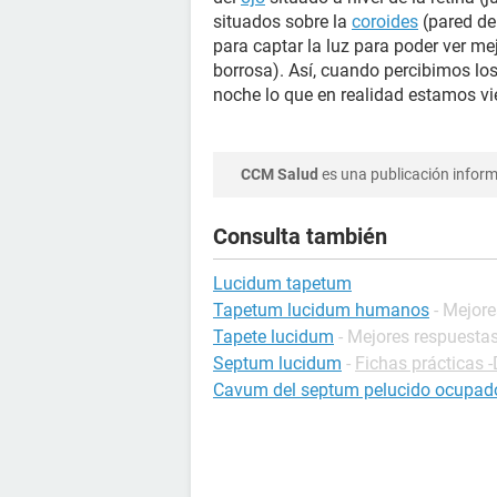
situados sobre la
coroides
(pared de
para captar la luz para poder ver me
borrosa). Así, cuando percibimos los 
noche lo que en realidad estamos v
CCM Salud
es una publicación informa
Consulta también
Lucidum tapetum
Tapetum lucidum humanos
- Mejor
Tapete lucidum
- Mejores respuesta
Septum lucidum
-
Fichas prácticas -
Cavum del septum pelucido ocupad