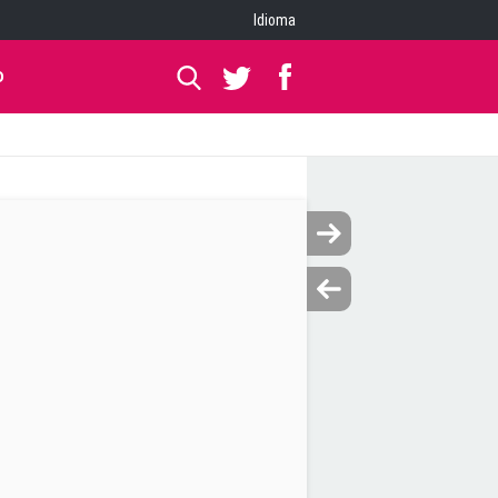
Idioma
O