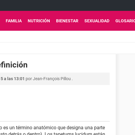
FAMILIA
NUTRICIÓN
BIENESTAR
SEXUALIDAD
GLOSARI
finición
5 a las 13:01
por
Jean-François Pillou
.
eo es un término anatómico que designa una parte
(justo detrás o dentro). Los tapetums lucidum están