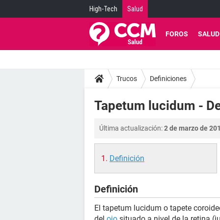
High-Tech
Salud
FOROS
SALUD
Trucos
Definiciones
Tapetum lucidum - De
Última actualización:
2 de marzo de 201
Definición
Definición
El tapetum lucidum o tapete coroid
del
ojo
situado a nivel de la retina 