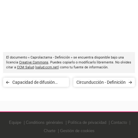
El documento « Caprolactama - Definición » se encuentra disponible bajo una
licencia
Creative Commons
. Puedes copiarlo o modificarlo libremente. No olvides
citar a
CCM Salud
(
salud.ccm.net
) como tu fuente de información.
Capacidad de difusión
Circunducción - Definición
pulmonar - Definición
Equipe
Conditions générales
Política de privacidad
Contacto
Charte
Gestión de cookies