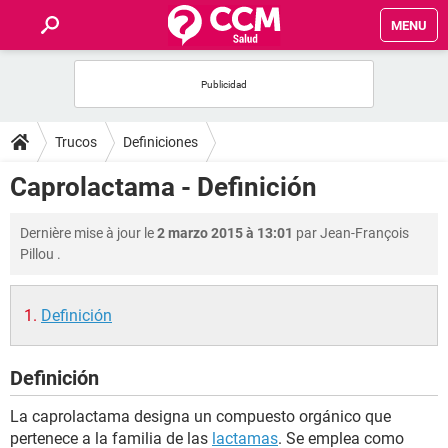
MENU
INICIO
FORUMS
Trucos
Definiciones
SALUD
Caprolactama - Definición
FAMILIA
Dernière mise à jour le
2 marzo 2015 à 13:01
par
Jean-François
Pillou
.
NUTRICIÓN
Definición
BIENESTAR
Definición
SEXUALIDAD
La caprolactama designa un compuesto orgánico que
GLOSARIO
pertenece a la familia de las
lactamas
. Se emplea como